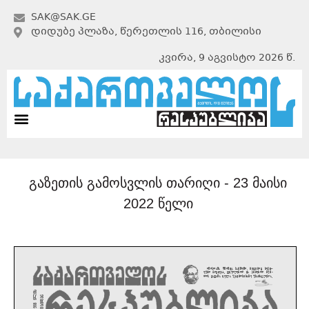
SAK@SAK.GE
ᲓᲘᲓᲣᲑᲔ ᲞᲚᲐᲖᲐ, ᲬᲔᲠᲔᲗᲚᲘᲡ 116, ᲗᲑᲘᲚᲘᲡᲘ
კვირა, 9 აგვისტო 2026 წ.
გაზეთის გამოსვლის თარიღი -
23 მაისი
2022 წელი