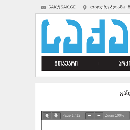
SAK@SAK.GE
ᲓᲘᲓᲣᲑᲔ ᲞᲚᲐᲖᲐ, 
მთავარი
არქ
გაზ
Page
1
/
12
Zoom
100%