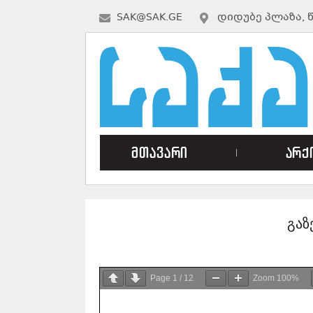
SAK@SAK.GE
ᲓᲘᲓᲣᲑᲔ ᲞᲚᲐᲖᲐ, 
მთავარი
არქ
გაზ
Page
1
/
12
Zoom
100%