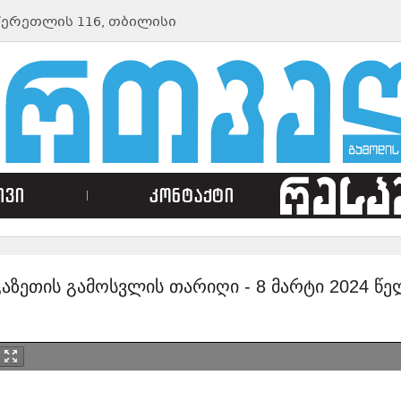
ᲬᲔᲠᲔᲗᲚᲘᲡ 116, ᲗᲑᲘᲚᲘᲡᲘ
ივი
კონტაქტი
გაზეთის გამოსვლის თარიღი -
8 მარტი 2024 წე