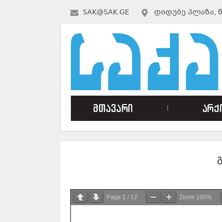
SAK@SAK.GE
ᲓᲘᲓᲣᲑᲔ ᲞᲚᲐᲖᲐ, 
მთავარი
არქ
Page
1
/
12
Zoom
100%