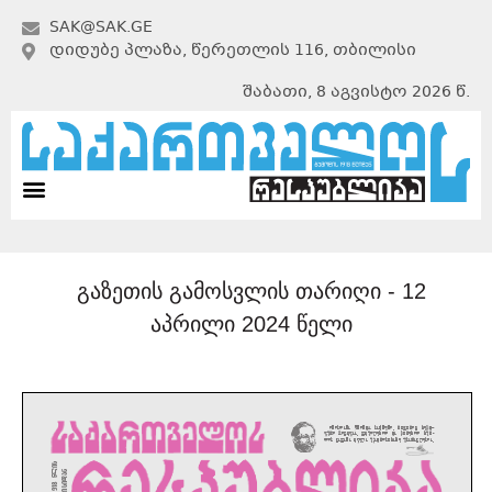
SAK@SAK.GE
ᲓᲘᲓᲣᲑᲔ ᲞᲚᲐᲖᲐ, ᲬᲔᲠᲔᲗᲚᲘᲡ 116, ᲗᲑᲘᲚᲘᲡᲘ
შაბათი, 8 აგვისტო 2026 წ.
გაზეთის გამოსვლის თარიღი -
12
აპრილი 2024 წელი