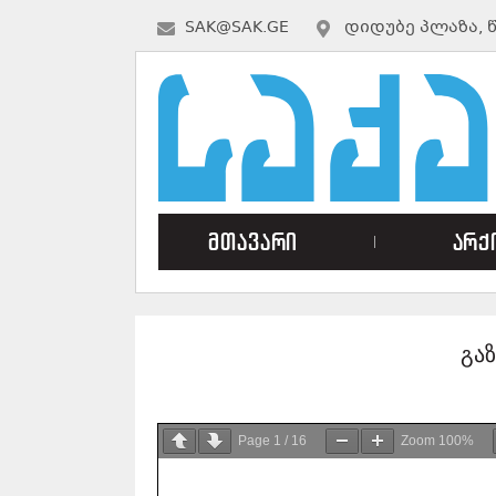
SAK@SAK.GE
ᲓᲘᲓᲣᲑᲔ ᲞᲚᲐᲖᲐ, 
მთავარი
არქ
გა
Page
1
/
16
Zoom
100%