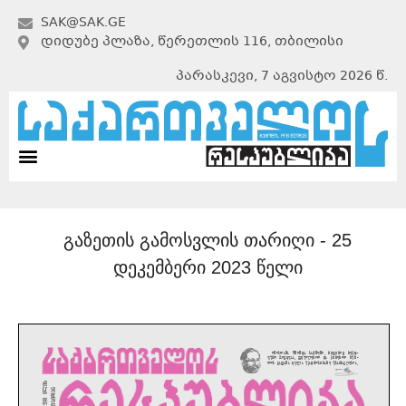
SAK@SAK.GE
ᲓᲘᲓᲣᲑᲔ ᲞᲚᲐᲖᲐ, ᲬᲔᲠᲔᲗᲚᲘᲡ 116, ᲗᲑᲘᲚᲘᲡᲘ
პარასკევი, 7 აგვისტო 2026 წ.
გაზეთის გამოსვლის თარიღი -
25
დეკემბერი 2023 წელი