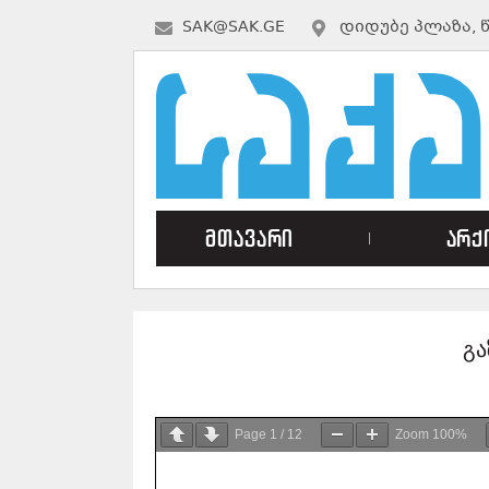
SAK@SAK.GE
ᲓᲘᲓᲣᲑᲔ ᲞᲚᲐᲖᲐ, 
მთავარი
არქ
გა
Page
1
/
12
Zoom
100%