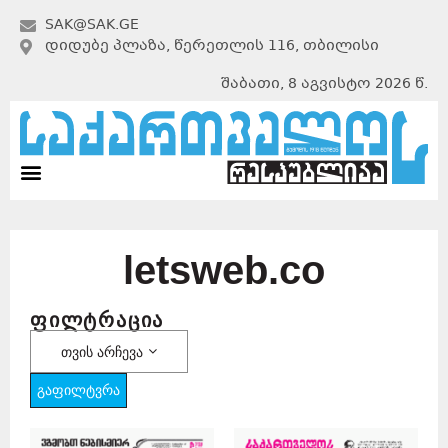
SAK@SAK.GE
ᲓᲘᲓᲣᲑᲔ ᲞᲚᲐᲖᲐ, ᲬᲔᲠᲔᲗᲚᲘᲡ 116, ᲗᲑᲘᲚᲘᲡᲘ
შაბათი, 8 აგვისტო 2026 წ.
letsweb.co
ფილტრაცია
თვის არჩევა
გაფილტვრა